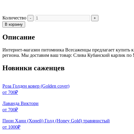
Количество
В корзину
Описание
Интернет-магазин питомника Всесаженцы предлагает купить к
региона. Мы доставим ваш товар: Слива Кубанский карлик по 
Новинки саженцев
Роза Голден ковер (Golden cover)
от
700
₽
Лаванда Виктори
от
700
₽
Пион Хани (Хоней) Голд (Honey Gold) травянистый
от
1000
₽