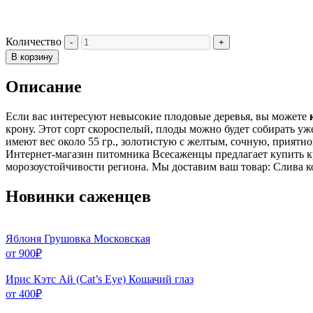
Количество
В корзину
Описание
Если вас интересуют невысокие плодовые деревья, вы можете
крону. Этот сорт скороспелый, плоды можно будет собирать у
имеют вес около 55 гр., золотистую с желтым, сочную, приятн
Интернет-магазин питомника Всесаженцы предлагает купить к
морозоустойчивости региона. Мы доставим ваш товар: Слива к
Новинки саженцев
Яблоня Грушовка Московская
от
900
₽
Ирис Кэтс Ай (Cat’s Eye) Кошачий глаз
от
400
₽