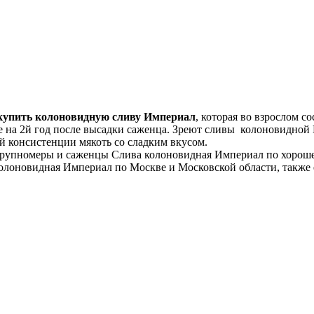
купить колоновидную сливу Империал
, которая во взрослом с
же на 2й год после высадки саженца. Зреют сливы колоновидной
ой консистенции мякоть со сладким вкусом.
рупномеры и саженцы Слива колоновидная Империал по хорошей
олоновидная Империал по Москве и Московской области, также 