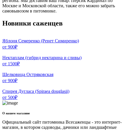
региона. Мы доставим ваш товар: Персик Кардинал по
Москве и Московской области, также его можно забрать
самовывозом в питомнике.
Новинки саженцев
Яблоня Семеренко (Ренет Симиренко)
от
900
₽
Нектаплам (гибрид нектарина и сливы)
от
1500
₽
Шелковица Остряковская
от
900
₽
Спирея Дугласа (Spiraea douglasii)
от
500
₽
О нашем магазине
Официальный сайт питомника Всесаженцы - это интернет-
магазин, в котором садоводы, дачники или ландшафтные