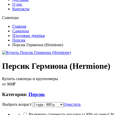
О нас
Контакты
Саженцы
Главная
Саженцы
Плодовые деревья
Персик
Персик Гермиона (Hermione)
Персик Гермиона (Hermione)
Купить саженцы и крупномеры
от
900
₽
Категория:
Персик
Выбрать возраст
Очистить
Включить стоимость посадки (+30% от цены)
Ус