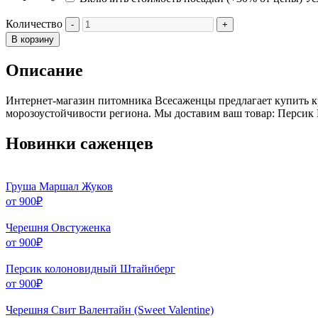
Количество
В корзину
Описание
Интернет-магазин питомника Всесаженцы предлагает купить к
морозоустойчивости региона. Мы доставим ваш товар: Персик 
Новинки саженцев
Груша Маршал Жуков
от
900
₽
Черешня Овстуженка
от
900
₽
Персик колоновидный Штайнберг
от
900
₽
Черешня Свит Валентайн (Sweet Valentine)