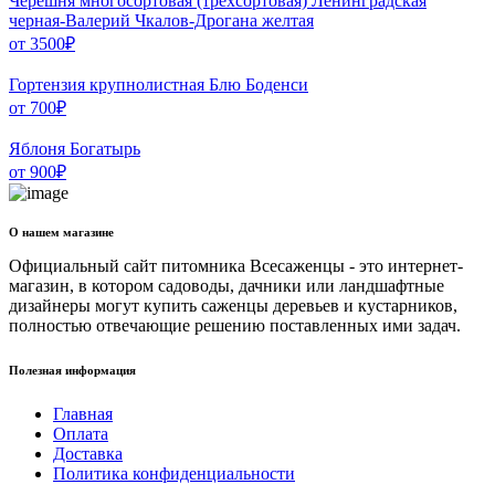
Черешня многосортовая (трехсортовая) Ленинградская
черная-Валерий Чкалов-Дрогана желтая
от
3500
₽
Гортензия крупнолистная Блю Боденси
от
700
₽
Яблоня Богатырь
от
900
₽
О нашем магазине
Официальный сайт питомника Всесаженцы - это интернет-
магазин, в котором садоводы, дачники или ландшафтные
дизайнеры могут купить саженцы деревьев и кустарников,
полностью отвечающие решению поставленных ими задач.
Полезная информация
Главная
Оплата
Доставка
Политика конфиденциальности