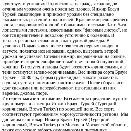
чувствует в условиях Подмосковья, награждая садоводов
отличным урожаем очень полезных плодов. Инжир Браун
Туркей самоплоден и приносит урожай без специально
высаженных растений-опылителей. Красивое дерево среднего
роста, с шаровидной кроной с большими толстыми 3-х и 5-ти
лопастными листьями, известными как "фиговый листок", не
боится вредителей и довольно устойчиво к болезням. В
теплых регионах смоковница дает урожай дважды. В
условиях Подмосковья после появления первых плодов в
августе, появятся новые завязи, однако, вызревать второй
урожай не успевает. Спелый инжир, выращенный на солнце,
приобретет коричнево-фиолетовый цвет тонкой опушенной
кожицы. В полутени плоды будут розовато-коричневыми, а в
тени останутся зелено-коричневыми. Вес инжира сорта Браун
Туркей - 40-80 гр., форма грушевидная, мякоть розоватая,
сочная, густая, напоминает плотное желе. После сбора фиги
едят свежими или перерабатывают, изготавливая из них
варенье, джемы, пюре.
Интернет-магазин питомника Всесаженцы предлагает купить
крупномеры и саженцы Инжир Браун Туркей (Турецкий
коричневый, Brown Turkey) по хорошей цене. Все сорта
соответствуют требованиям морозоустойчивости региона. Мы
доставим ваш товар: Инжир Браун Туркей (Турецкий
коричневый, Brown Turkey) по Москве и Московской области,
также его можно забрать самовывозом в питомнике.