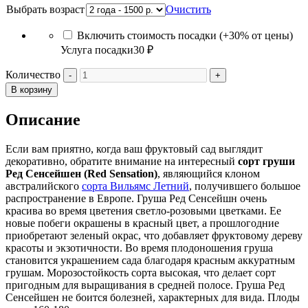
Выбрать возраст
Очистить
Включить стоимость посадки (+30% от цены)
Услуга посадки
30 ₽
Количество
В корзину
Описание
Если вам приятно, когда ваш фруктовый сад выглядит
декоративно, обратите внимание на интересный
сорт груши
Ред Сенсейшен (Red Sensation)
, являющийся клоном
австралийского
сорта Вильямс Летний
, получившего большое
распространение в Европе. Груша Ред Сенсейшн очень
красива во время цветения светло-розовыми цветками. Ее
новые побеги окрашены в красный цвет, а прошлогодние
приобретают зеленый окрас, что добавляет фруктовому дереву
красоты и экзотичности. Во время плодоношения груша
становится украшением сада благодаря красным аккуратным
грушам. Морозостойкость сорта высокая, что делает сорт
пригодным для выращивания в средней полосе. Груша Ред
Сенсейшен не боится болезней, характерных для вида. Плоды