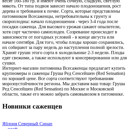
весят 160-180 гр. и имеют очень сочную, сладкую, светлую
мякоть. От типа подвоя зависит начало плодоношения, рост
дерева и требования к почве. Сорта, которые представлены
питомником Всесаженцы, нетребовательны к грунту и
скороплодны: начало плодоношения - через 3-4 года после
посадки саженца. Для высокого урожая сажают опылители,
хотя сорт частично самоплоден. Созревание происходит в
зависимости от погодных условий - в конце августа или
начале сентября. Для того, чтобы плоды хорошо сохранялись,
их собирают за пару недель до наступления полной зрелости.
Хранят груши этого сорта в холодильнике 2-3 недели. Плоды
едят свежими, а также используют в консервировании или для
сушки.
Интернет-магазин питомника Всесаженцы предлагает купить
крупномеры и саженцы Груша Ред Сенсейшен (Red Sensation)
по хорошей цене. Все сорта соответствуют требованиям
морозоустойчивости региона. Мы доставим ваш товар: Груша
Ред Сенсейшен (Red Sensation) по Москве и Московской
области, также его можно забрать самовывозом в питомнике.
Новинки саженцев
Яблоня Северный Синап