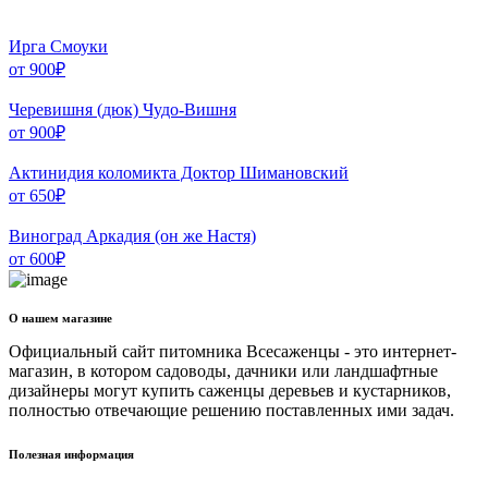
Ирга Смоуки
от
900
₽
Черевишня (дюк) Чудо-Вишня
от
900
₽
Актинидия коломикта Доктор Шимановский
от
650
₽
Виноград Аркадия (он же Настя)
от
600
₽
О нашем магазине
Официальный сайт питомника Всесаженцы - это интернет-
магазин, в котором садоводы, дачники или ландшафтные
дизайнеры могут купить саженцы деревьев и кустарников,
полностью отвечающие решению поставленных ими задач.
Полезная информация