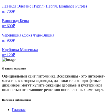
Лаванда Элеганс Пурпл (Перпл, Ellagance Purple)
от
700
₽
Виноград Кеша
от
600
₽
Черевишня (дюк) Чудо-Вишня
от
900
₽
Клубника Машенька
от
120
₽
О нашем магазине
Официальный сайт питомника Всесаженцы - это интернет-
магазин, в котором садоводы, дачники или ландшафтные
дизайнеры могут купить саженцы деревьев и кустарников,
полностью отвечающие решению поставленных ими задач.
Полезная информация
Главная