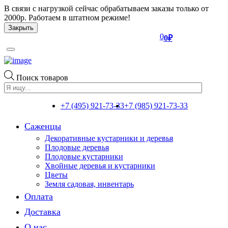
В связи с нагрузкой сейчас обрабатываем заказы только от
2000р. Работаем в штатном режиме!
Закрыть
0
0
₽
Toggle
navigation
Поиск товаров
+7 (495) 921-73-33
+7 (985) 921-73-33
Саженцы
Декоративные кустарники и деревья
Плодовые деревья
Плодовые кустарники
Хвойные деревья и кустарники
Цветы
Земля садовая, инвентарь
Оплата
Доставка
О нас