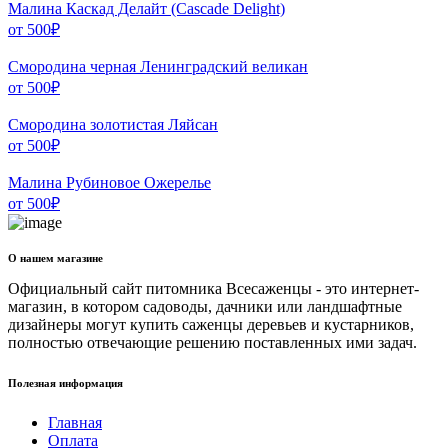
Малина Каскад Делайт (Cascade Delight)
от
500
₽
Смородина черная Ленинградский великан
от
500
₽
Смородина золотистая Ляйсан
от
500
₽
Малина Рубиновое Ожерелье
от
500
₽
О нашем магазине
Официальный сайт питомника Всесаженцы - это интернет-
магазин, в котором садоводы, дачники или ландшафтные
дизайнеры могут купить саженцы деревьев и кустарников,
полностью отвечающие решению поставленных ими задач.
Полезная информация
Главная
Оплата