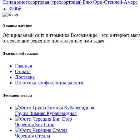
Слива многосортовая (трехсортовая) Блю Фри-Стенлей-Амерс
от
3500
₽
О нашем магазине
Официальный сайт питомника Всесаженцы - это интернет-мага
отвечающие решению поставленных ими задач.
Полезная информация
Главная
Оплата
Доставка
Политика конфиденциальности
Последние товары
Груша Зимняя Кубаревидная
Черешня Биг Стар
Черешня Стелла