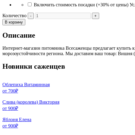
Включить стоимость посадки (+30% от цены)
Ус
Количество
В корзину
Описание
Интернет-магазин питомника Всесаженцы предлагает купить к
морозоустойчивости региона. Мы доставим ваш товар: Вишня (
Новинки саженцев
Облепиха Витаминная
от
700
₽
Слива (королева) Виктория
от
900
₽
Яблоня Елена
от
900
₽