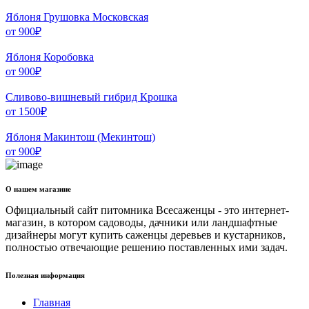
Яблоня Грушовка Московская
от
900
₽
Яблоня Коробовка
от
900
₽
Сливово-вишневый гибрид Крошка
от
1500
₽
Яблоня Макинтош (Мекинтош)
от
900
₽
О нашем магазине
Официальный сайт питомника Всесаженцы - это интернет-
магазин, в котором садоводы, дачники или ландшафтные
дизайнеры могут купить саженцы деревьев и кустарников,
полностью отвечающие решению поставленных ими задач.
Полезная информация
Главная