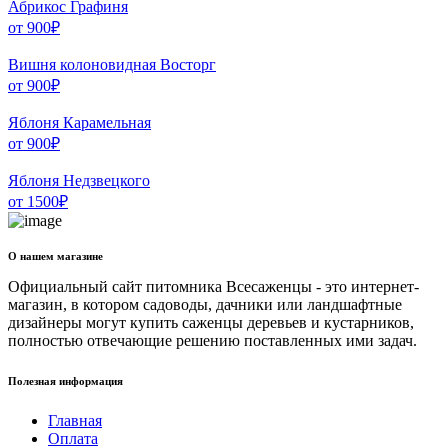
Абрикос Графиня
от
900
₽
Вишня колоновидная Восторг
от
900
₽
Яблоня Карамельная
от
900
₽
Яблоня Недзвецкого
от
1500
₽
О нашем магазине
Официальный сайт питомника Всесаженцы - это интернет-
магазин, в котором садоводы, дачники или ландшафтные
дизайнеры могут купить саженцы деревьев и кустарников,
полностью отвечающие решению поставленных ими задач.
Полезная информация
Главная
Оплата