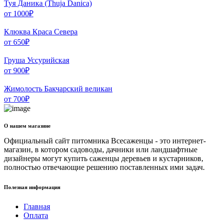
Туя Даника​ (Thuja Danica​)
от
1000
₽
Клюква Краса Севера
от
650
₽
Груша Уссурийская
от
900
₽
Жимолость Бакчарский великан
от
700
₽
О нашем магазине
Официальный сайт питомника Всесаженцы - это интернет-
магазин, в котором садоводы, дачники или ландшафтные
дизайнеры могут купить саженцы деревьев и кустарников,
полностью отвечающие решению поставленных ими задач.
Полезная информация
Главная
Оплата