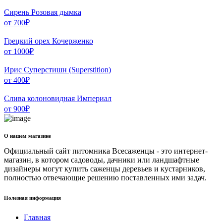
Сирень Розовая дымка
от
700
₽
Грецкий орех Кочерженко
от
1000
₽
Ирис Суперстишн (Superstition)
от
400
₽
Слива колоновидная Империал
от
900
₽
О нашем магазине
Официальный сайт питомника Всесаженцы - это интернет-
магазин, в котором садоводы, дачники или ландшафтные
дизайнеры могут купить саженцы деревьев и кустарников,
полностью отвечающие решению поставленных ими задач.
Полезная информация
Главная