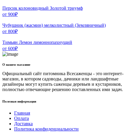
Персик колоновидный Золотой триумф
от
900
₽
Чубушник (жасмин) мелколистный (Земляничный)
от
800
₽
Тимьян Лемон лимоннопахнущий
от
600
₽
О нашем магазине
Официальный сайт питомника Всесаженцы - это интернет-
магазин, в котором садоводы, дачники или ландшафтные
дизайнеры могут купить саженцы деревьев и кустарников,
полностью отвечающие решению поставленных ими задач.
Полезная информация
Главная
Оплата
Доставка
Политика конфиденциальности