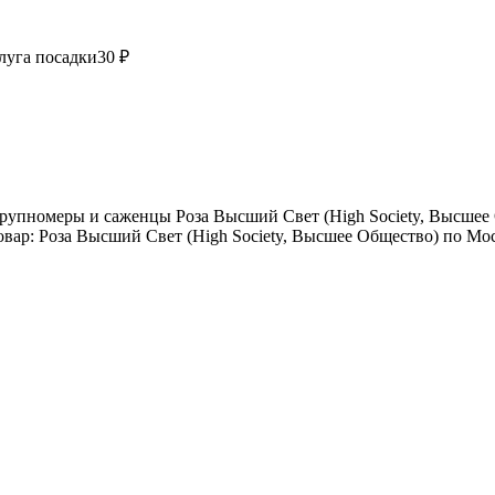
луга посадки
30 ₽
упномеры и саженцы Роза Высший Свет (High Society, Высшее О
вар: Роза Высший Свет (High Society, Высшее Общество) по Мос