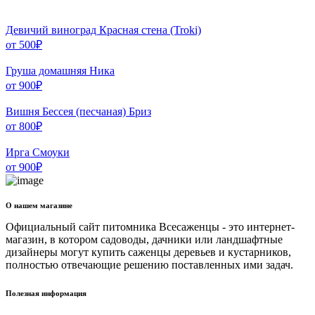
Девичий виноград Красная стена (Troki)
от
500
₽
Груша домашняя Ника
от
900
₽
Вишня Бессея (песчаная) Бриз
от
800
₽
Ирга Смоуки
от
900
₽
О нашем магазине
Официальный сайт питомника Всесаженцы - это интернет-
магазин, в котором садоводы, дачники или ландшафтные
дизайнеры могут купить саженцы деревьев и кустарников,
полностью отвечающие решению поставленных ими задач.
Полезная информация