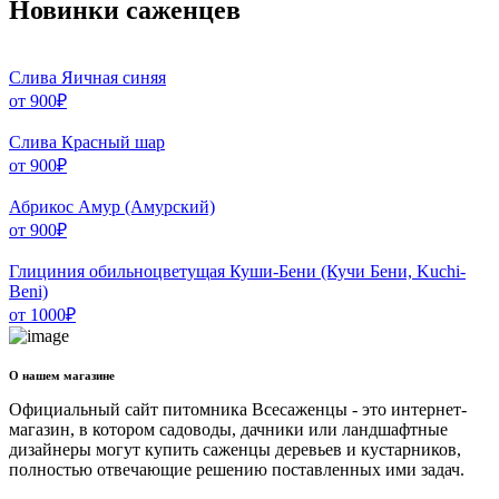
Новинки саженцев
Слива Яичная синяя
от
900
₽
Слива Красный шар
от
900
₽
Абрикос Амур (Амурский)
от
900
₽
Глициния обильноцветущая Куши-Бени (Кучи Бени, Kuchi-
Beni)
от
1000
₽
О нашем магазине
Официальный сайт питомника Всесаженцы - это интернет-
магазин, в котором садоводы, дачники или ландшафтные
дизайнеры могут купить саженцы деревьев и кустарников,
полностью отвечающие решению поставленных ими задач.