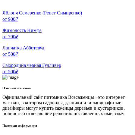
Яблоня Семеренко (Ренет Симиренко)
от
900
₽
Жимолость Нимфа
от
700
₽
Лапчатка Абботсвуд
от
500
₽
Смородина черная Гулливер
от
500
₽
О нашем магазине
Официальный сайт питомника Всесаженцы - это интернет-
магазин, в котором садоводы, дачники или ландшафтные
дизайнеры могут купить саженцы деревьев и кустарников,
полностью отвечающие решению поставленных ими задач.
Полезная информация